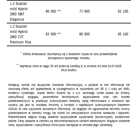
1.2 DualJet
mild Hybrid
80 900 **
77 900
92 100
2WD 5MT
Elegance
1.2 DualJet
mild Hybrid
83 900 **
80 900
95 100
2WD CVT
Premium Plus
*
Oferta limitowana. Skontaktuj się z Dealerem Suzuki w celu potwierdzenia
dostępności wybranego modelu.
**
Najniższa cena w ciągu 30 dni przed tą obniżką tj. w okresie od dnia 02.07.2026
(PLN brutto).
Niniejszy cennik ma wyłącznie charakter informacyjny, a podane w nim informacje nie
stanowią oferty ani zapewnienia, w szczególności w rozumieniu art. 66 § 1 oraz art. 5561
Kodeksu Cywilnego. Suzuki Motor Poland Sp. z o.o. zastrzega sobie prawo do zmiany
specyfikacji, wyglądu, parametrów technicznych, wyposażenia oraz cen modeli
przedstawionych w publikacji. Autoryzowani Dealerzy będą informowani o zmianach tak
szybko, jak jest to możliwe. Prosimy o kontakt z najbliższym Autoryzowanym Dealerem
SUZUKI w celu uzyskania aktualnych informacji. Ze względu na ograniczenia techniki, kolory
przedstawione w cenniku mogą się różnić od rzeczywistych kolorów nadwozia i tapicerki.
Prezentowane zdjęcia mogą zawierać wyposażenie opcjonalne (akcesoryjne), dodatkowo
płatne. Ceny zawarte w cenniku są rekomendowanymi cenami detalicznymi. Wiążące ustalenie
ceny, wyposażenia i specyfikacji motocykla następuje w umowie jego sprzedaży.