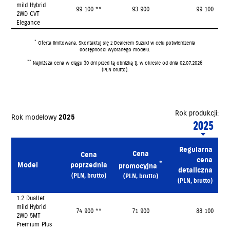
mild Hybrid
99 100 **
93 900
99 100
2WD CVT
Elegance
*
Oferta limitowana. Skontaktuj się z Dealerem Suzuki w celu potwierdzenia
dostępności wybranego modelu.
**
Najniższa cena w ciągu 30 dni przed tą obniżką tj. w okresie od dnia 02.07.2026
(PLN brutto).
Rok produkcji:
Rok modelowy
2025
2025
Regularna
Cena
Cena
cena
*
Model
poprzednia
promocyjna
detaliczna
(PLN, brutto)
(PLN, brutto)
(PLN, brutto)
1.2 DualJet
mild Hybrid
74 900 **
71 900
88 100
2WD 5MT
Premium Plus