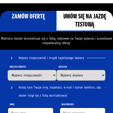
ZAMÓW OFERTĘ
UMÓW SIĘ NA JAZDĘ
TESTOWĄ
Wybrany dealer skontaktuje się z Tobą, odpowie na Twoje pytania i przedstawi
indywidualną ofertę.
1
Wybierz miejscowość i znajdź najbliższego dealera
MIEJSCOWOŚĆ
DEALER
2
Podaj nam Twoje imię, nazwisko, e-mail i numer telefonu, aby
dealer mógł się z Tobą skontaktować
IMIĘ
NAZWISKO