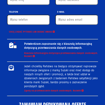
TELEFON
E-MAIL
CHCĘ ZADAĆ PYTANIE LUB DODAĆ UWAGI
Potwierdzam zapoznanie się z klauzulą informacyjną
dotyczącą przetwarzania danych osobowych.
Klauzula informacyjna dotycząca przetwarzania danych osobowych.
Rozwiń
Klauzula informacyjna dotycząca przetwarzania danych
Jeżeli chcieliby Państwo na bieżąco otrzymywać najnowsze
osobowych
informacje związane z marką Suzuki oraz mieć dostęp do
naszych innych ofert i promocji, a także brać udział w
Administratorem podanych przez Państwa danych osobowych
działaniach związanych z badaniem Państwa satysfakcji jako
jest Suzuki Motor Poland Sp. z o.o. z siedzibą w Warszawie
klienta marki Suzuki, bardzo prosimy o zaznaczenie
przy ul. Połczyńskiej 10 (tel. 22 329 41 00) 01-378 Warszawa,
poniższych zgód.
wpisana do rejestru przedsiębiorców KRS prowadzonego przez
Sąd Rejonowy dla m.st. Warszawy w Warszawie, XII Wydział
Zgody na przetwarzanie danych osobowych.
Rozwiń
Gospodarczy KRS, pod numerem KRS 44662, NIP 5240307031,
kapitał zakładowy 21 000 000 zł („SMP”).
Wyrażam zgodę na przetwarzanie moich danych osobowych w
celach:
W przypadku, gdy wyrazili Państwo zgodę na przetwarzanie