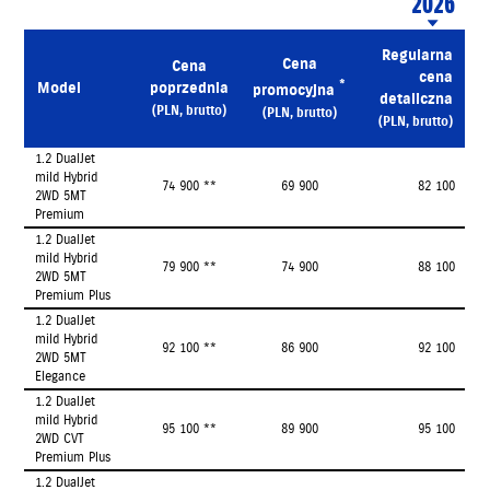
2026
Regularna
Cena
Cena
cena
*
Model
poprzednia
promocyjna
detaliczna
(PLN, brutto)
(PLN, brutto)
(PLN, brutto)
1.2 DualJet
mild Hybrid
74 900 **
69 900
82 100
2WD 5MT
Premium
1.2 DualJet
mild Hybrid
79 900 **
74 900
88 100
2WD 5MT
Premium Plus
1.2 DualJet
mild Hybrid
92 100 **
86 900
92 100
2WD 5MT
Elegance
1.2 DualJet
mild Hybrid
95 100 **
89 900
95 100
2WD CVT
Premium Plus
1.2 DualJet