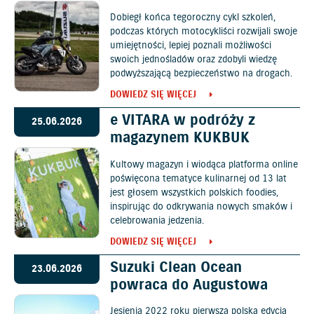
Dobiegł końca tegoroczny cykl szkoleń,
podczas których motocykliści rozwijali swoje
umiejętności, lepiej poznali możliwości
swoich jednośladów oraz zdobyli wiedzę
podwyższającą bezpieczeństwo na drogach.
DOWIEDZ SIĘ WIĘCEJ
e VITARA w podróży z
25.06.2026
magazynem KUKBUK
Kultowy magazyn i wiodąca platforma online
poświęcona tematyce kulinarnej od 13 lat
jest głosem wszystkich polskich foodies,
inspirując do odkrywania nowych smaków i
celebrowania jedzenia.
DOWIEDZ SIĘ WIĘCEJ
Suzuki Clean Ocean
23.06.2026
powraca do Augustowa
Jesienią 2022 roku pierwsza polska edycja