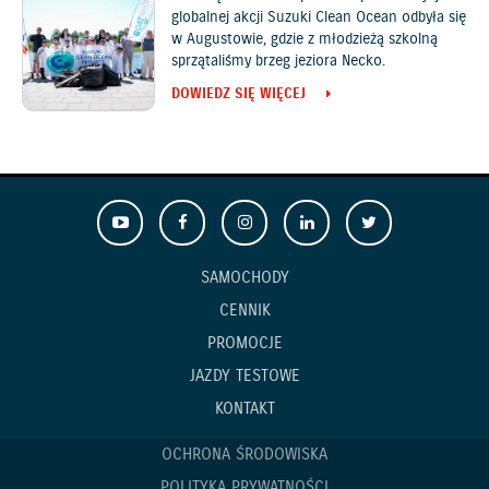
globalnej akcji Suzuki Clean Ocean odbyła się
w Augustowie, gdzie z młodzieżą szkolną
sprzątaliśmy brzeg jeziora Necko.
DOWIEDZ SIĘ WIĘCEJ
SAMOCHODY
CENNIK
PROMOCJE
JAZDY TESTOWE
KONTAKT
OCHRONA ŚRODOWISKA
POLITYKA PRYWATNOŚCI