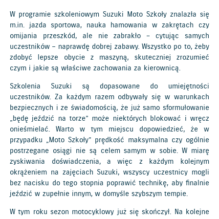
W programie szkoleniowym Suzuki Moto Szkoły znalazła się
m.in. jazda sportowa, nauka hamowania w zakrętach czy
omijania przeszkód, ale nie zabrakło – cytując samych
uczestników – naprawdę dobrej zabawy. Wszystko po to, żeby
zdobyć lepsze obycie z maszyną, skuteczniej zrozumieć
czym i jakie są właściwe zachowania za kierownicą.
Szkolenia Suzuki są dopasowane do umiejętności
uczestników. Za każdym razem odbywały się w warunkach
bezpiecznych i ze świadomością, że już samo sformułowanie
„będę jeździć na torze” może niektórych blokować i wręcz
onieśmielać. Warto w tym miejscu dopowiedzieć, że w
przypadku „Moto Szkoły” prędkość maksymalna czy ogólnie
postrzegane osiągi nie są celem samym w sobie. W miarę
zyskiwania doświadczenia, a więc z każdym kolejnym
okrążeniem na zajęciach Suzuki, wszyscy uczestnicy mogli
bez nacisku do tego stopnia poprawić technikę, aby finalnie
jeździć w zupełnie innym, w domyśle szybszym tempie.
W tym roku sezon motocyklowy już się skończył. Na kolejne