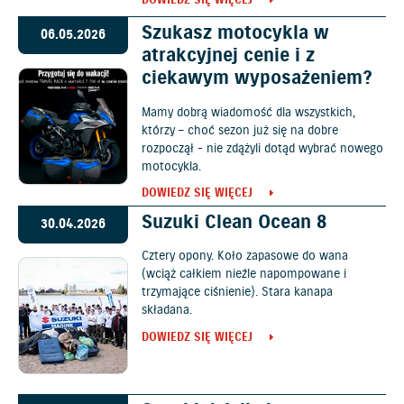
DOWIEDZ SIĘ WIĘCEJ
Szukasz motocykla w
06.05.2026
atrakcyjnej cenie i z
ciekawym wyposażeniem?
Mamy dobrą wiadomość dla wszystkich,
którzy – choć sezon już się na dobre
rozpoczął - nie zdążyli dotąd wybrać nowego
motocykla.
DOWIEDZ SIĘ WIĘCEJ
Suzuki Clean Ocean 8
30.04.2026
Cztery opony. Koło zapasowe do wana
(wciąż całkiem nieźle napompowane i
trzymające ciśnienie). Stara kanapa
składana.
DOWIEDZ SIĘ WIĘCEJ