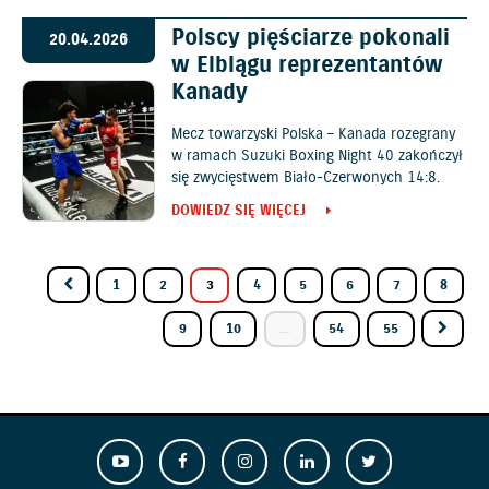
Polscy pięściarze pokonali
20.04.2026
w Elblągu reprezentantów
Kanady
Mecz towarzyski Polska – Kanada rozegrany
w ramach Suzuki Boxing Night 40 zakończył
się zwycięstwem Biało-Czerwonych 14:8.
DOWIEDZ SIĘ WIĘCEJ
1
2
3
4
5
6
7
8
9
10
...
54
55