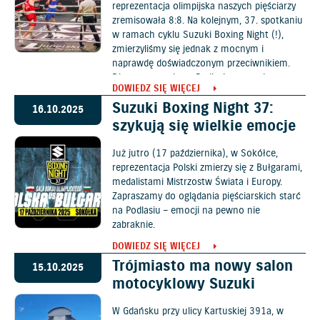
reprezentacja olimpijska naszych pięściarzy
zremisowała 8:8. Na kolejnym, 37. spotkaniu
w ramach cyklu Suzuki Boxing Night (!),
zmierzyliśmy się jednak z mocnym i
naprawdę doświadczonym przeciwnikiem.
Dlatego zawody na Podlasiu trzymały w
DOWIEDZ SIĘ WIĘCEJ
napięciu do samego końca.
Suzuki Boxing Night 37:
16.10.2025
szykują się wielkie emocje
Już jutro (17 października), w Sokółce,
reprezentacja Polski zmierzy się z Bułgarami,
medalistami Mistrzostw Świata i Europy.
Zapraszamy do oglądania pięściarskich starć
na Podlasiu – emocji na pewno nie
zabraknie.
DOWIEDZ SIĘ WIĘCEJ
Trójmiasto ma nowy salon
15.10.2025
motocyklowy Suzuki
W Gdańsku przy ulicy Kartuskiej 391a, w