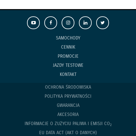
SAMOCHODY
CENNIK
PROMOCJE
JAZDY TESTOWE
KONTAKT
OCHRONA ŚRODOWISKA
POLITYKA PRYWATNOŚCI
GWARANCJA
AKCESORIA
INFORMACJE O ZUŻYCIU PALIWA I EMISJI CO
2
EU DATA ACT (AKT O DANYCH)