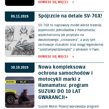
DOWIEDZ SIĘ WIĘCEJ
Spójrzcie na detale SV-7GX!
05.11.2025
SV-7GX to najnowszy model wśród średniej
pojemności jednośladów z Hamamatsu:
wszechstronny jak przystało na
dwukołowego „crossovera”, a przy tym
zachowuje charakter oraz osiągi legendarnej
"sześćsetpięćdziesiątki" z silnikiem V-Twin.
DOWIEDZ SIĘ WIĘCEJ
Nowa kompleksowa
30.10.2025
ochrona samochodów i
motocykli marki z
Hamamatsu: program
SUZUKI DO 10 LAT
GWARANCJI+
Suzuki Motor Poland wprowadza program