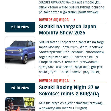
SUZUKI GWARANCJA+ dla aut i motocykli,
dzięki czemu wasze Suzuki zyskują ochronę
po zakończeniu gwarancji podstawowej.
DOWIEDZ SIĘ WIĘCEJ
Suzuki na targach Japan
21.10.2025
Mobility Show 2025
Suzuki Motor Corporation zaprasza na targi
Japan Mobility Show 2025, które Japońskie
Stowarzyszenie Producentów Samochodów
organizuje w dniach 30 października – 9
listopada 2025 r. Tematem przewodnim
strefy Suzuki w halach Tokyo Big Sight jest
hasło „By Your Side” (Zawsze przy Tobie),
które ogłoszono w lutym w tzw. nowym
DOWIEDZ SIĘ WIĘCEJ
średnioterminowym planie zarządzania.
Suzuki Boxing Night 37 w
20.10.2025
Sokółce: remis z Bułgarią
Gala nie przyniosła jednoznacznej przewagi –
w towarzyskim meczu z Bułgarią