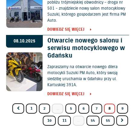
pobliżu trójmiejskiej obwodnicy – droga nr
501 - znajdziecie nowy salon motocyklowy
Suzuki, którego gospodarzem jest firma PM
Auto.
DOWIEDZ SIĘ WIĘCEJ
Otwarcie nowego salonu i
08.10.2025
serwisu motocyklowego w
Gdańsku
Zapraszamy na otwarcie nowego dilera
motocykli Suzuki PM Auto, który swoją
siedzibę uruchamia w Gdańsku przy ul.
Kartuskiej 391A.
DOWIEDZ SIĘ WIĘCEJ
1
2
...
5
6
7
8
9
10
11
...
54
55