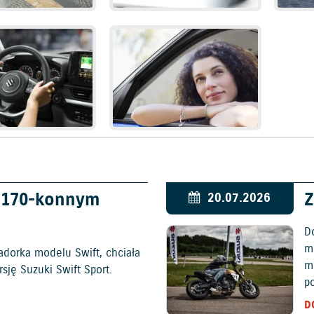
w 170-konnym
Z
20.07.2026
D
mo
adorka modelu Swift, chciała
m
ję Suzuki Swift Sport.
p
D