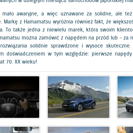
owanych w ubiegłym miesiącu samochodów japońskiej marki
 mało awaryjne, a więc uznawane za solidne, ale też
. Markę z Hamamatsu wyróżnia również fakt, że większo
ła. To także jedna z niewielu marek, która swoim klien
mamatsu można zamówić z napędem na przód lub – za nie
rozwiązania solidnie sprawdzone i wysoce skuteczne.
im doświadczeniem w tym względzie: pierwsze napędy 
at 70. XX wieku!