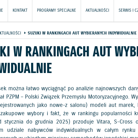
JE
KONTAKT
PROGRAMY SPECJALNE
AKTUALNOŚCI
SERWIS I 
KTUALNOŚCI
SUZUKI W RANKINGACH AUT WYBIERANYCH INDYWIDUALNIE
KI W RANKINGACH AUT WYB
WIDUALNIE
sek można łatwo wyciągnąć po analizie najnowszych dan
ał PZPM – Polski Związek Przemysłu Motoryzacyjnego. Wyni
ejestrowanych jako nowe-z salonu) modeli aut marek, kt
 zakupowe wybory i fakt, że w rankingu popularności k
d stycznia do grudnia 2025) przoduje Vitara, S-Cross
ym udziale nabywców indywidualnych w całym rynku