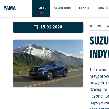
YAMA
DEALER
SAMOCHODY
CENNIK
PROMOC
15.01.2026
HOME
A
SUZU
INDY
Taki wnio
przygotow
nowych (r
dziwią te
liczone o
najwyższ