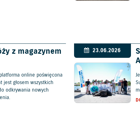
óży z magazynem
S
23.06.2026
platforma online poświęcona
Je
at jest głosem wszystkich
S
c do odkrywania nowych
mł
enia.
D