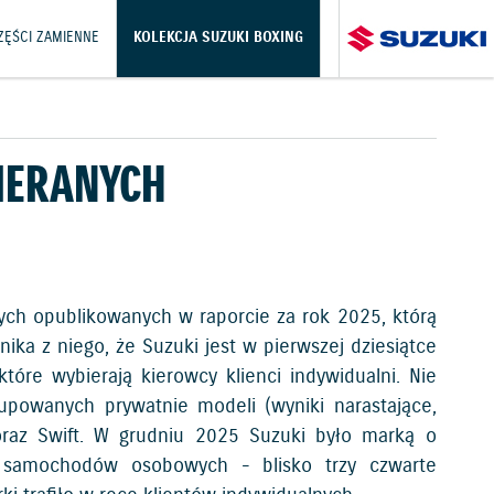
CZĘŚCI ZAMIENNE
KOLEKCJA SUZUKI BOXING
IERANYCH
ych opublikowanych w raporcie za rok 2025, którą
ka z niego, że Suzuki jest w pierwszej dziesiątce
óre wybierają kierowcy klienci indywidualni. Nie
upowanych prywatnie modeli (wyniki narastające,
 oraz Swift. W grudniu 2025 Suzuki było marką o
 samochodów osobowych - blisko trzy czwarte