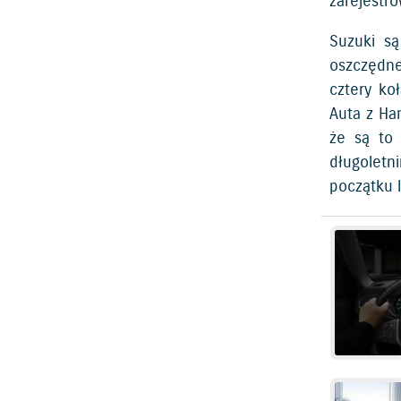
zarejestr
Suzuki są
oszczędne
cztery ko
Auta z Ha
że są to 
długoletn
początku l