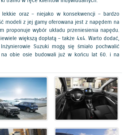
 trafiło w ręce klientów indywidualnych.
 lekkie oraz – niejako w konsekwencji – bardzo
ść modeli z jej gamy oferowana jest z napędem na
tom proponuje wybór układu przeniesienia napędu.
wiele większą dopłatą – także 4x4. Warto dodać,
 Inżynierowie Suzuki mogą się śmiało pochwalić
na obie osie budowali już w końcu lat 60. i na