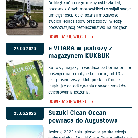
Dobiegł końca tegoroczny cykl szkoleń,
podczas których motocykliści rozwijali swoje
umiejętności, lepiej poznali możliwości
swoich jednośladów oraz zdobyli wiedzę
podwyższającą bezpieczeństwo na drogach.
DOWIEDZ SIĘ WIĘCEJ
e VITARA w podróży z
25.06.2026
magazynem KUKBUK
Kultowy magazyn i wiodąca platforma online
poświęcona tematyce kulinarnej od 13 lat
jest głosem wszystkich polskich foodies,
inspirując do odkrywania nowych smaków i
celebrowania jedzenia.
DOWIEDZ SIĘ WIĘCEJ
Suzuki Clean Ocean
23.06.2026
powraca do Augustowa
Jesienią 2022 roku pierwsza polska edycja