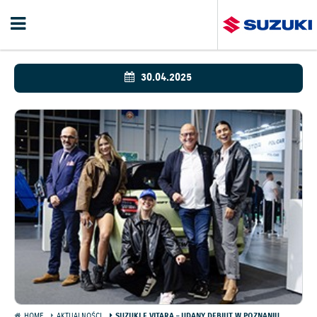
30.04.2025
HOME
AKTUALNOŚCI
SUZUKI E VITARA – UDANY DEBIUT W POZNANIU