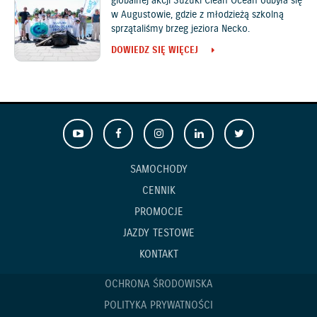
globalnej akcji Suzuki Clean Ocean odbyła się
w Augustowie, gdzie z młodzieżą szkolną
sprzątaliśmy brzeg jeziora Necko.
DOWIEDZ SIĘ WIĘCEJ
SAMOCHODY
CENNIK
PROMOCJE
JAZDY TESTOWE
KONTAKT
OCHRONA ŚRODOWISKA
POLITYKA PRYWATNOŚCI