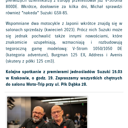
pierwszych dziennikarzy z Europy przetestował już V-Stroma
800DE. Wkrótce, dosłownie za kilka dni, Michał sprawdzi
również "nakeda" Suzuki GSX-8S.
Wspomniane dwa motocykle z Japonii wkrótce znajdą się w
salonach sprzedaży (kwiecień 2023). Prócz nich Suzuki może
się jednak pochwalić także innymi nowościami, które
znakomicie uzupełniają, wzmacniają i rozbudowują
tegoroczną gamę modelową: V-Strom 1050/1050 DE
(kategoria adventure), Burgman 125 EX, Address i Avenis
(skutery z półki 125 cm3).
Kolejne spotkanie z premierami jednośladów Suzuki 15.03
w Krakowie, o godz. 19. Zapraszamy wszystkich chętnych
do salonu Moto-Trip przy ul. Płk Dąbka 28.