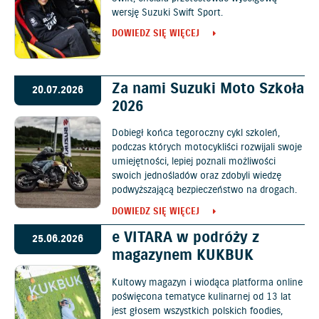
wersję Suzuki Swift Sport.
DOWIEDZ SIĘ WIĘCEJ
Za nami Suzuki Moto Szkoła
20.07.2026
2026
Dobiegł końca tegoroczny cykl szkoleń,
podczas których motocykliści rozwijali swoje
umiejętności, lepiej poznali możliwości
swoich jednośladów oraz zdobyli wiedzę
podwyższającą bezpieczeństwo na drogach.
DOWIEDZ SIĘ WIĘCEJ
e VITARA w podróży z
25.06.2026
magazynem KUKBUK
Kultowy magazyn i wiodąca platforma online
poświęcona tematyce kulinarnej od 13 lat
jest głosem wszystkich polskich foodies,