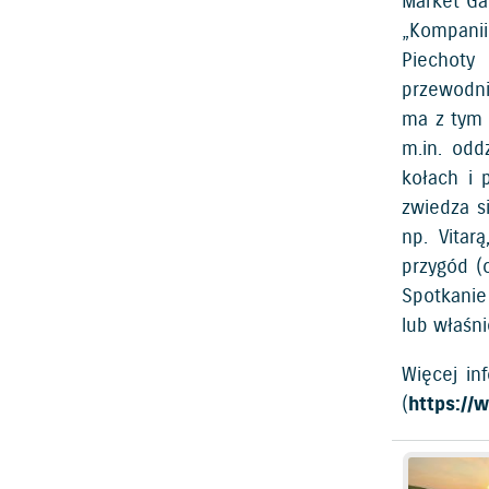
Market Ga
„Kompanii
Piechoty
przewodni
ma z tym 
m.in. odd
kołach i 
zwiedza s
np. Vitar
przygód (
Spotkanie
lub właśni
Więcej in
(
https://