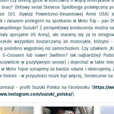
rden czy tereny, gdzie w końcówce II wojny Amerykanie br
 braci” (hitowy serial Stevena Spielberga poświęcony pra
 ze 101. Dywizji Powietrzno-Desantowej Armii USA) 
k i zarazem prelegent na spotkaniu w Moto Trip – pan D
wspólnego Suzuki? Z perspektywy producenta można napi
ziały specjalne US Army), ale staramy się za to inte
przede wszystkim dostarczamy im motocykle, którymi –
ię podobno wygodniej niż samochodem. Czy szlakiem „K
ą, S-Crossem lub nawet Swiftem? Jak najbardziej! Po
oczywiście w pozytywnym sensie) i dojechać w takie miej
 w Moto Tripie uznajemy za bardzo udane i obiecujemy
e historii - w przyszłości może być więcej…Serdecznie na
formacji - profil Suzuki Polska na Facebooku (
https://
www.instagram.com/suzuki_polska/
).