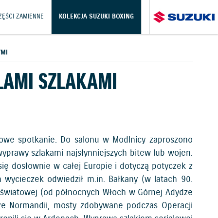
CZĘŚCI ZAMIENNE
KOLEKCJA SUZUKI BOXING
YMI
LAMI SZLAKAMI
ypowe spotkanie. Do salonu w Modlnicy zaproszono
wyprawy szlakami najsłynniejszych bitew lub wojen.
ię dosłownie w całej Europie i dotyczą potyczek z
h wycieczek odwiedził m.in. Bałkany (w latach 90.
 światowej (od północnych Włoch w Górnej Adydze
laże Normandii, mosty zdobywane podczas Operacji