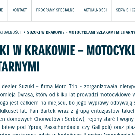
JE
KONTAKT
PROGRAMY SPECJALNE
AKTUALNOŚCI
SERWIS I 
KTUALNOŚCI
SUZUKI W KRAKOWIE – MOTOCYKLAMI SZLAKAMI MILITARN
KI W KRAKOWIE – MOTOCYK
TARNYMI
 dealer Suzuki – firma Moto Trip - zorganizowała niet
łomieja Dyrasa, który od kilku lat prowadzi motocyklowe 
oga jest całkiem na miejscu, bo jego wyprawy odbywają s
 kilkuset lat. Pan Bartek wraz z grupą entuzjastów takic
en domowych Chorwatów i Serbów), rejony starć I wojny
 bitew pod Ypres, Passchendaele czy Gallipoli) oraz p