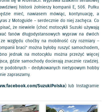
onili się w Ardenach. Wyprawa szlakiem serialowej
wdziwej historii żołnierzy kompanii E, 506. Pułku
będzie mieć, nawiasem mówiąc, kontynuację, a
yras z Motoguide – serdecznie do niej zachęca. Co
sać, że niewiele (choć motocykli Suzuki używają
grować fanów długodystansowych wypraw na dwóch
 ze względu choćby na mobilność czy rozmiary –
ompanii braci” można byłoby ruszyć samochodem,
dobno jednak na motocyklu można przeżyć więcej
sca, gdzie samochody docierają znacznie rzadziej.
, że podobnych – dedykowanych nietypowym hobby
 nie zapraszamy.
www.facebook.com/SuzukiPolska
) lub Instagramie