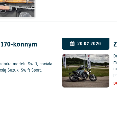
w 170-konnym
Z
20.07.2026
D
mo
adorka modelu Swift, chciała
m
ję Suzuki Swift Sport.
p
D