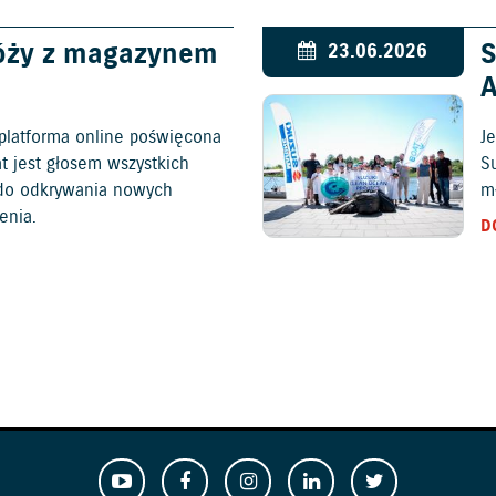
óży z magazynem
S
23.06.2026
platforma online poświęcona
Je
at jest głosem wszystkich
S
c do odkrywania nowych
mł
enia.
D